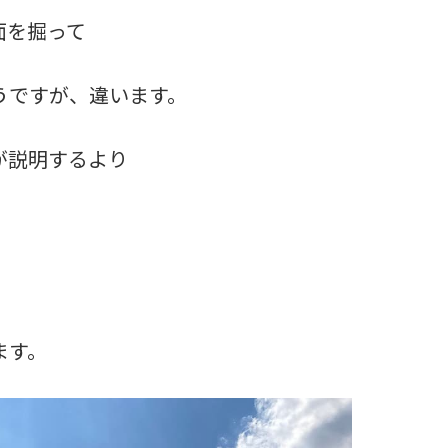
面を掘って
うですが、違います。
が説明するより
、
ます。