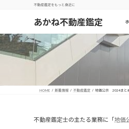
コ
ナ
不動産鑑定をもっと身近に
ン
ビ
あかね不動産鑑定
テ
ゲ
ン
ー
ツ
シ
へ
ョ
ス
ン
キ
に
ッ
移
プ
動
HOME
新着情報
不動産鑑定
地価公示 2024まと
不動産鑑定士の主たる業務に「
地価