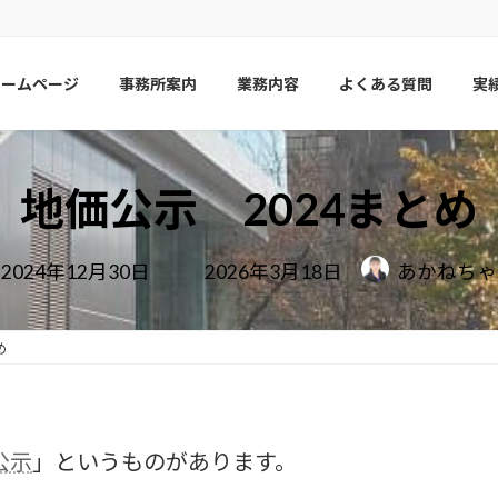
ホームページ
事務所案内
業務内容
よくある質問
実
地価公示 2024まとめ
最
2024年12月30日
2026年3月18日
あかねちゃ
終
更
新
日
め
時
:
公示
」というものがあります。