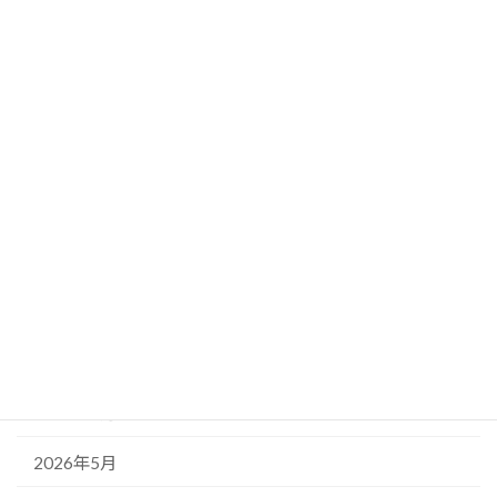
相続
現地調査
相続と終活
相続診断士
能登
趣味のこと
アーカイブ
2026年7月
2026年5月